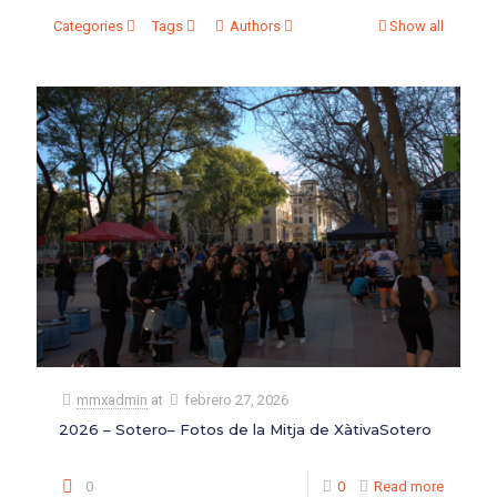
Categories
Tags
Authors
Show all
mmxadmin
at
febrero 27, 2026
2026 – Sotero– Fotos de la Mitja de XàtivaSotero
0
0
Read more