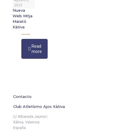
agosto 2,
2023
Nueva
Web Mitja
Marató
Xàtiva
Read
more
Contacto
Club Atletísmo Ajos Xàtiva
C/ Albereda Jaume I
Xàtiva, Valencia
España