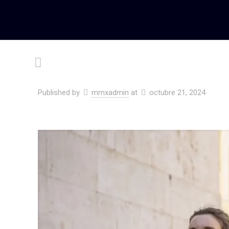
Published by
mmxadmin
at
octubre 21, 2024