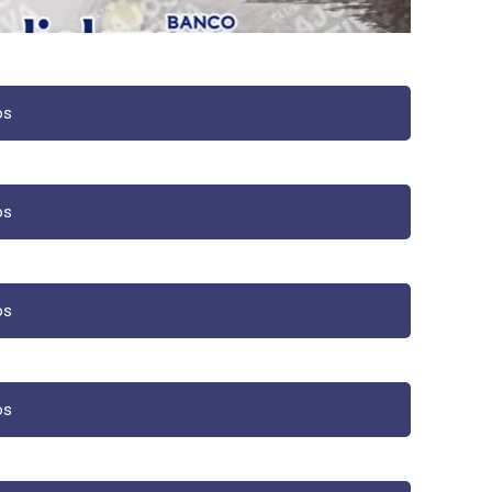
os
os
os
os