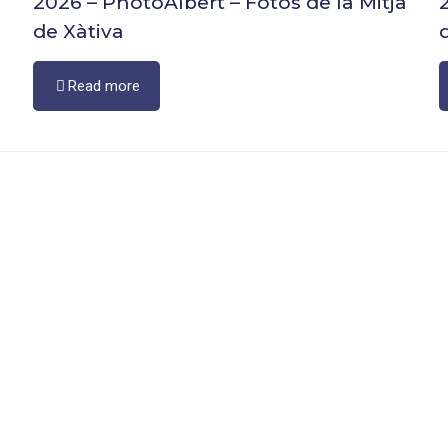
2026 – PhotoAlbert – Fotos de la Mitja
de Xàtiva
Read more