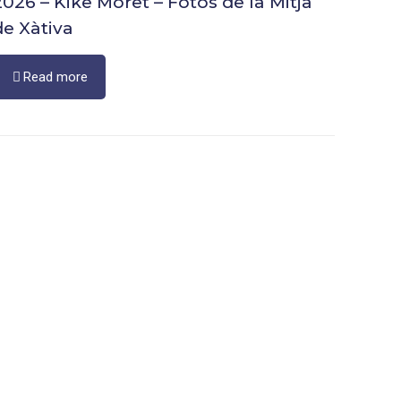
2026 – Kike Moret – Fotos de la Mitja
de Xàtiva
Read more